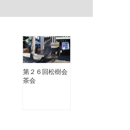
お知らせ
第２６回松樹会
茶会