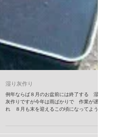
湿り灰作り
例年ならば８月のお盆前には終了する 湿り
灰作りですが今年は雨ばかりで 作業が遅
れ ８月も末を迎えるこの頃になってようや
く終了の目途が立ってきました。しかしなが
ら 明日からはまた数日間 雨の予報です