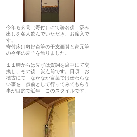
今年も玄関（寄付）にて署名後 汲み
出しを各人飲んでいただき、お席入で
す。
寄付床は愈好斎筆の干支画賛と家元筆
の今年の扇子を飾りました。
１１時からは先ずは賀詞を席中にて交
換し、その後 炭点前です。日頃 お
稽古にて なかなか言葉では伝わらな
い事を 点前として行ってみてもらう
事が目的で近年 このスタイルです。