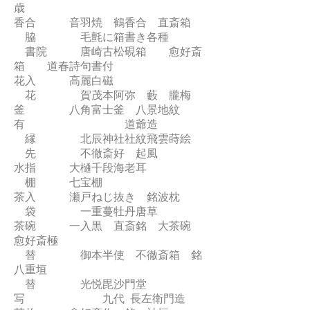
歳
香合 音羽焼 鶴香合 直斎箱
脇 毛氈に箱書き各種
書院 唐崎古松硯箱 愈好斎
箱 道春詩句書付
花入 高麗白磁
花 賀茂本阿弥 藪 朧梅
釜 八角富士釜 八景地紋
有 道爺造
縁 北辰神社社紋飛雲蒔絵
先 不徹斎好 起風
水指 大樋千段海老耳
棚 七宝棚
茶入 瀬戸ねじ抜き 銘波枕
袋 一重蔓牡丹唐草
茶碗 一入黒 直斎銘 大茶碗
愈好斎極
替 御本半使 不徹斎箱 銘
八重垣
替 光悦毘沙門堂
写 九代 長左衛門造