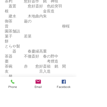
茶杓 愈好斎作 銘 神垣
蓋置 愈好斎好 色絵突羽
根 金長造
建水 木地曲内朱
御茶 巌の
昔 柳桜
園茶舗詰
菓子 若菜
餅
とらや製
器 春慶縁高重
茶器 不徹斎好 春の野中
棗 考煙造
茶碗 赤 愈好斎箱 銘 閑
友 旦入造
替
萩 高
麗左衛門造
Phone
Email
Facebook
替 祥
瑞
真葛造
替 日の