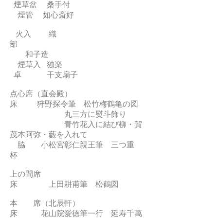
煙草盆 桑手付
煙管 如心斎好
火入 織
部
和子造
煙草入 独楽
卓 干支扇子
点心席（直会殿）
床 狩野探令筆 松竹梅鶴亀の図
丸三方に熨斗飾り
青竹花入に結び柳・賀
茂本阿弥・藪を入れて
脇 小松宮彰仁親王筆 三つ重
杯
上の間席
床 上田耕甫筆 松鶴図
本 席（北辰軒）
床 花山院愛徳筆一行 延寿千萬