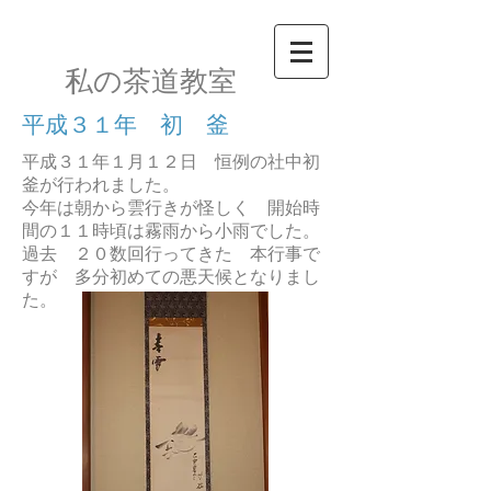
私の茶道教室​
​平成３１年 初 釜
平成３１年１月１２日 恒例の社中初
釜が行われました。
今年は朝から雲行きが怪しく 開始時
間の１１時頃は霧雨から小雨でした。
過去 ２０数回行ってきた 本行事で
すが 多分初めての悪天候となりまし
た。