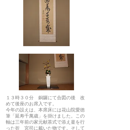
１３時３０分 銅鑼にて合図の後 改
めて後座のお席入です。
今年の設えは、本席床には花山院愛徳
筆「延寿千萬歳」を掛けました。この
軸は三年前の家元献茶式で添え釜を行
った折 宮司に戴いた物です。そして