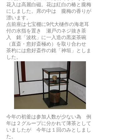
花入は高麗白磁。花は紅白の椿と朧梅
にしました。席の中は 朧梅の香りが
漂います。
点前座は七宝棚に9代大樋作の海老耳
付の水指を置き 瀬戸のネジ抜き茶
入 銘「波枕」に一入造の黒楽茶碗
（直斎・愈好斎極め）を取り合わせ
茶杓には愈好斎作の銘「神垣」としま
した。
今年の初釜は参加人数が少ない為 例
年は２グループに分かれて薄茶として
いましたが 今年は１回のみとしまし
た。