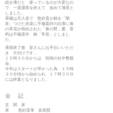
続き薄だと 座っているのが大変なの
で 一度濃茶を終えて 改めて薄茶と
しました。
茶碗は旦入造で 愈好斎が銘を「閑
友」つけた赤楽に不徹斎好の白漆に春
の草花が蒔絵された「春の野」棗、茶
杓は不徹斎作 銘「常若」としまし
た。
薄茶終了後 皆さんにお手伝いいただ
き 片付けです。
１５時３０分からは 恒例の社中懇親
会。
今年はスタートが早かった為 １５時
３０分頃から始められ １７時３０分
には終宴となりました。
会 記
玄 関 床
床 愈好斎筆 亥画賛