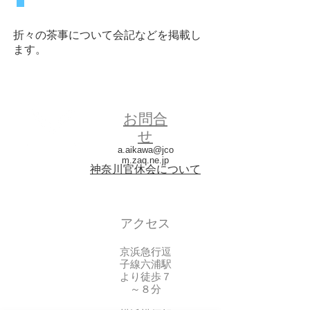
折々の茶事について会記などを掲載し
ます。
お問合
せ
a.aikawa@jco
m.zaq.ne.jp
神奈川官休会について
アクセス
京浜急行逗
子線六浦駅
より徒歩７
～８分