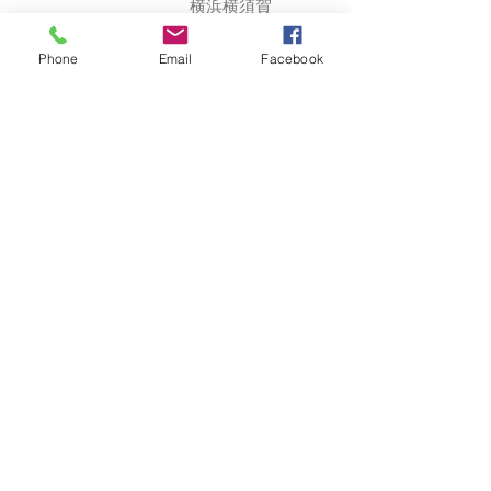
横浜横須賀
道路
朝比奈イン
Phone
Email
Facebook
ターより約
１０分
駐車場完備