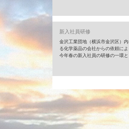
２，「リンク」を見易く 以上で
新入社員研修
金沢工業団地（横浜市金沢区）内
る化学薬品の会社からの依頼に
今年春の新入社員の研修の一環と
て 茶の湯を通して日本文化を教
欲しいとの事。 午前中約2時間半
う制約の中で何が伝えられるか？
案の結果 茶の湯の基を体験して
う事とした。...