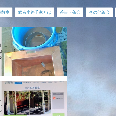
道教室
武者小路千家とは
茶事・茶会
その他茶会
しま
よう
始で
出し
しま
しま
ージ
う