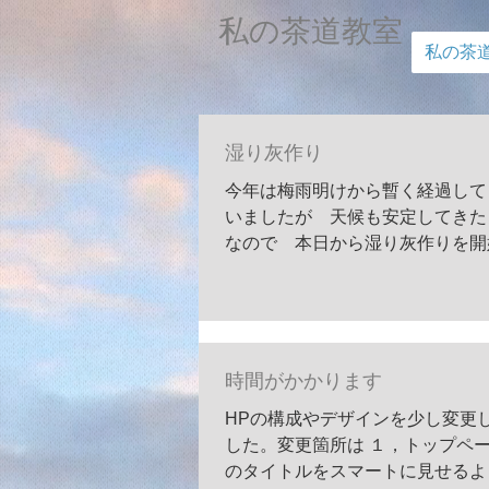
私の茶道教室​
私の茶
湿り灰作り
今年は梅雨明けから暫く経過して
いましたが 天候も安定してきた
なので 本日から湿り灰作りを開
す。炉の灰をふるって 番茶の煮
汁をかけて 練って・・・。乾か
す。
時間がかかります
HPの構成やデザインを少し変更
した。変更箇所は １，トップペ
のタイトルをスマートに見せるよ