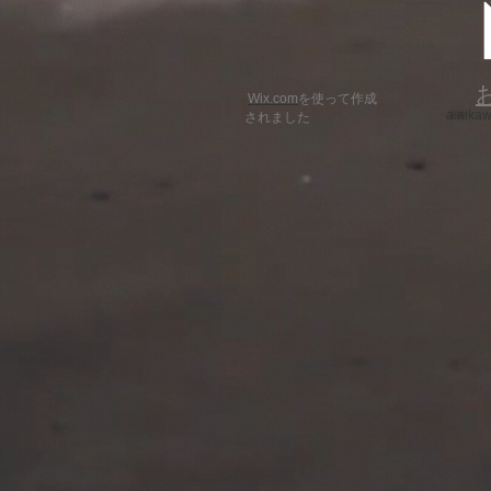
Wix.com
を使って作成
a.aika
されました