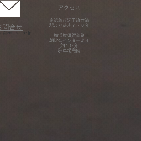
アクセス
京浜急行逗子線六浦
駅より徒歩７～８分
お問合せ
wa@jcom.zaq.ne.jp
横浜横須賀道路
朝比奈インターより
約１０分
駐車場完備