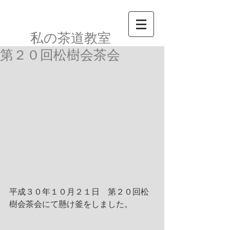
私の茶道教室​
第２０回松樹会茶会
平成３０年１０月２１日　第２０回松
樹会茶会にて懸け釜をしました。