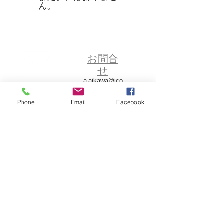
ん。
お問合
せ
a.aikawa@jco
m.zaq.ne.jp
神奈川官休会について
Phone
Email
Facebook
アクセス
京浜急行逗
子線六浦駅
より徒歩７
～８分
横浜横須賀
道路
朝比奈イン